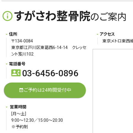
すがさわ整骨院
info_outline
のご案内
住所
アクセス
〒134-0084
東京メトロ東西線
東京都江戸川区東葛西6-14-14 クレッセ
ント笈川102
電話番号
03-6456-0896
contact_phone
ご予約は24時間受付中
event_available
営業時間
[月～土]
9:00～12:30／15:00～20:30
※予約制