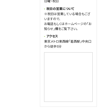
日曜・祝日
当日予約でも大丈夫✨
当日でも、ご連絡を頂ければ空いて
祝日の営業について
いる時間をご案内いたしますのでお
※祝日は営業している場合もござ
気軽にご連絡下さい。
いますので、
また、急な症状悪化や急患の方は
お電話もしくはホームページの「お
予約状況によりお待ちいただくこと
知らせ」欄をご覧下さい。
もございますが、可能な限り対応い
アクセス
たします✨
東京メトロ東西線「葛西駅」中央口
ご予約の際は、
から徒歩5分
・お名前
・お電話番号
・ご希望の時間
・ご希望の施術(保険施術、自律神
経整体、自費施術)
をご記入ください📱
ご予約お待ちしています😊
2026.03.30
query_builder
4月は
7(火)…15:00~20：30 (午前中休
み)