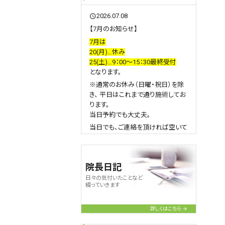
2026.07.08
query_builder
【7月のお知らせ】
7月は
20(月)…休み
25(土)…9：00～15：30最終受付
となります。
※通常のお休み（日曜・祝日）を除
き、 平日はこれまで通り施術してお
ります。
当日予約でも大丈夫。
当日でも、ご連絡を頂ければ空いて
いる時間をご案内いたしますのでお
気軽にご連絡下さい。
また、急な症状悪化や急患の方は
院長日記
予約状況によりお待ちいただくこと
日々の気付いたことなど
もございますが、可能な限り対応い
綴っていきます
たします✨
ご予約の際は、
詳しくはこちら
・お名前
・お電話番号