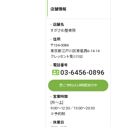
・ご希望の時間
店舗情報
・ご希望の施術(保険施術、自律神
経整体、自費施術)
をご記入ください。
店舗名
ご予約お待ちしています。
すがさわ整骨院
住所
2026.05.02
query_builder
〒134-0084
5月は
東京都江戸川区東葛西6-14-14
4(月)…休み
クレッセント笈川102
5(火)…休み
電話番号
6(水)…休み
03-6456-0896
contact_phone
23(土)…14:00~20:30(午前中休み)
30(土)…14:00~20:30(午前中休み)
ご予約は24時間受付中
event_available
となります。
※通常の休診日（日曜・祝日）に加
営業時間
え、上記期間はGW休診および一部
[月～土]
診療時間の変更がございます。
9:00～12:30／15:00～20:30
それ以外の平日は通常通り診療し
※予約制
ております。
休業日
【当院は予約制になっています。】