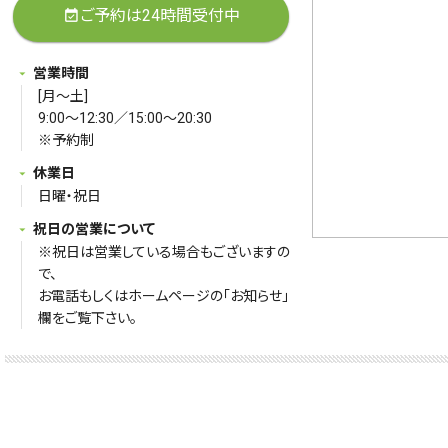
ご予約は24時間受付中
event_available
営業時間
[月～土]
9:00～12:30／15:00～20:30
※予約制
休業日
日曜・祝日
祝日の営業について
※祝日は営業している場合もございますの
で、
お電話もしくはホームページの「お知らせ」
欄をご覧下さい。