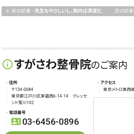
前の記事 -
先生もやさしいし、院内は清潔だし、まかせて安心よ！
次の記事 
arrow_back
すがさわ整骨院
info_outline
のご案内
住所
アクセス
〒134-0084
東京メトロ東西線
東京都江戸川区東葛西6-14-14 クレッセ
ント笈川102
電話番号
03-6456-0896
contact_phone