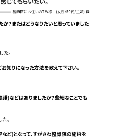
感じてもらいたい。
葛飾区にお住いのT.W様 (女性/50代/主婦)
chat
たか？またはどうなりたいと思っていました
した。
などお知りになった方法を教えて下さい。
躊躇)などはありましたか？些細なことでも
した。
など)となって、すがさわ整骨院の施術を