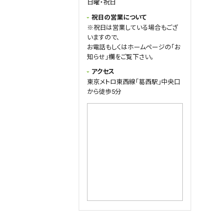
日曜・祝日
当日予約でも大丈夫✨
当日でも、ご連絡を頂ければ空いて
祝日の営業について
いる時間をご案内いたしますのでお
※祝日は営業している場合もござ
気軽にご連絡下さい。
いますので、
また、急な症状悪化や急患の方は
お電話もしくはホームページの「お
予約状況によりお待ちいただくこと
知らせ」欄をご覧下さい。
もございますが、可能な限り対応い
アクセス
たします✨
東京メトロ東西線「葛西駅」中央口
ご予約の際は、
から徒歩5分
・お名前
・お電話番号
・ご希望の時間
・ご希望の施術(保険施術、自律神
経整体、自費施術)
をご記入ください📱
ご予約お待ちしています😊
2026.03.30
query_builder
4月は
7(火)…15:00~20：30 (午前中休
み)