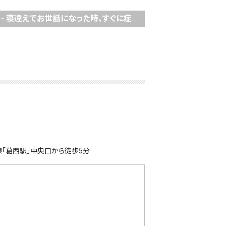
-
寝違えでお世話になった時、すぐに症状が改善されたので、とても助かりました。
「葛西駅」中央口から徒歩5分