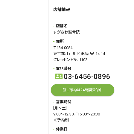
・ご希望の時間
店舗情報
・ご希望の施術(保険施術、自律神
経整体、自費施術)
をご記入ください。
店舗名
ご予約お待ちしています。
すがさわ整骨院
住所
2026.05.02
query_builder
〒134-0084
5月は
東京都江戸川区東葛西6-14-14
4(月)…休み
クレッセント笈川102
5(火)…休み
電話番号
6(水)…休み
03-6456-0896
contact_phone
23(土)…14:00~20:30(午前中休み)
30(土)…14:00~20:30(午前中休み)
ご予約は24時間受付中
event_available
となります。
※通常の休診日（日曜・祝日）に加
営業時間
え、上記期間はGW休診および一部
[月～土]
診療時間の変更がございます。
9:00～12:30／15:00～20:30
それ以外の平日は通常通り診療し
※予約制
ております。
休業日
【当院は予約制になっています。】