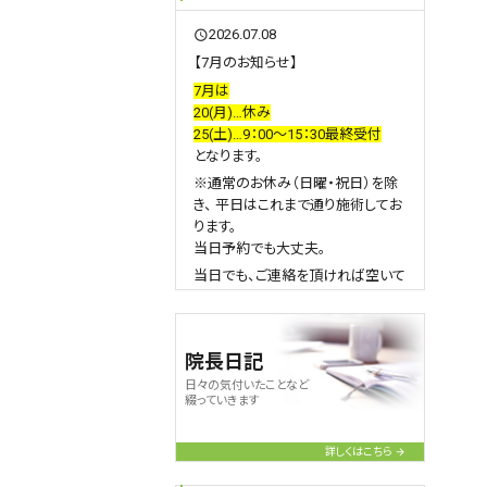
2026.07.08
query_builder
【7月のお知らせ】
7月は
20(月)…休み
25(土)…9：00～15：30最終受付
となります。
※通常のお休み（日曜・祝日）を除
き、 平日はこれまで通り施術してお
ります。
当日予約でも大丈夫。
当日でも、ご連絡を頂ければ空いて
いる時間をご案内いたしますのでお
気軽にご連絡下さい。
また、急な症状悪化や急患の方は
院長日記
予約状況によりお待ちいただくこと
日々の気付いたことなど
もございますが、可能な限り対応い
綴っていきます
たします✨
ご予約の際は、
詳しくはこちら
・お名前
・お電話番号