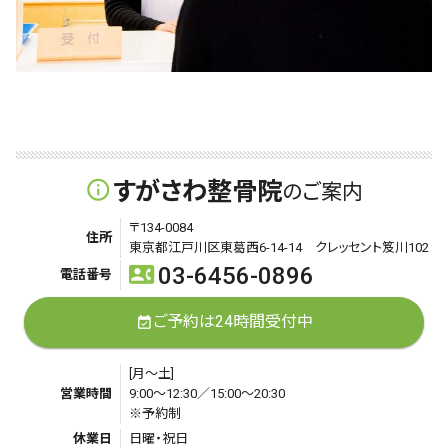
すがさわ整骨院
info_outline
のご案内
〒134-0084
住所
東京都江戸川区東葛西6-14-14 クレッセント笈川102
03-6456-0896
contact_phone
電話番号
ご予約は24時間受付中
event_available
[月～土]
営業時間
9:00～12:30／15:00～20:30
※予約制
休業日
日曜・祝日