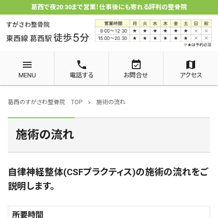
葛西で夜20:30まで営業！仕事後にも寄れる評判の整骨院
menu
phone
event_available
map
MENU
電話する
お問合せ
アクセス
葛西のすがさわ整骨院 TOP
施術の流れ
chevron_right
施術の流れ
自律神経整体(CSFプラクティス)の施術の流れをご
説明します。
所要時間