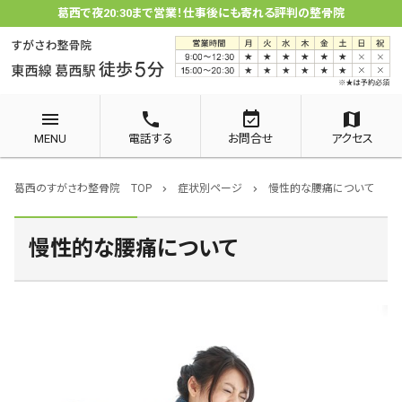
葛西で夜20:30まで営業！仕事後にも寄れる評判の整骨院
menu
phone
event_available
map
MENU
電話する
お問合せ
アクセス
葛西のすがさわ整骨院 TOP
症状別ページ
慢性的な腰痛について
chevron_right
chevron_right
慢性的な腰痛について