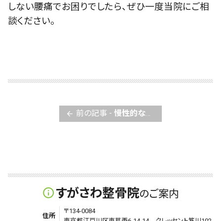
しない腰痛でお困りでしたら、ぜひ一度当院にご相
談ください。
前の記事 -
慢性的な肩コリについて
arrow_back
すがさわ整骨院
info_outline
のご案内
〒134-0084
住所
東京都江戸川区東葛西6-14-14 クレッセント笈川102