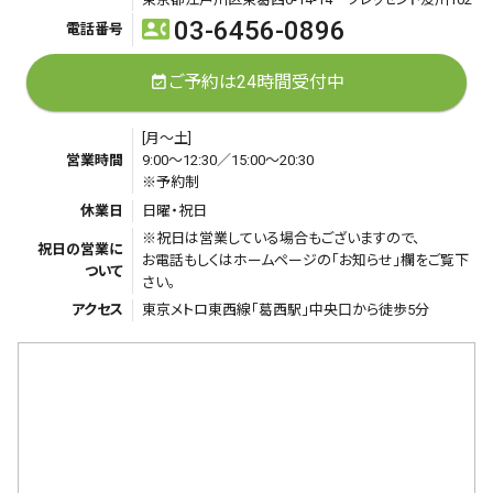
03-6456-0896
contact_phone
電話番号
ご予約は24時間受付中
event_available
[月～土]
営業時間
9:00～12:30／15:00～20:30
※予約制
休業日
日曜・祝日
※祝日は営業している場合もございますので、
祝日の営業に
お電話もしくはホームページの「お知らせ」欄をご覧下
ついて
さい。
アクセス
東京メトロ東西線「葛西駅」中央口から徒歩5分